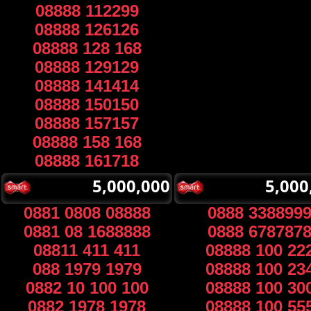
08888 112299
08888 126126
08888 128 168
08888 129129
08888 141414
08888 150150
08888 157157
08888 158 168
08888 161718
5,000,000
5,000
0881 0808 08888
0888 338899
0881 08 1688888
0888 678787
08811 411 411
08888 100 22
088 1979 1979
08888 100 23
0882 10 100 100
08888 100 30
0882 1978 1978
08888 100 55