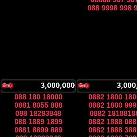
088 9998 998 
3,000,000
3,000
088 180 18000
0882 1800 180
0881 8055 888
0882 1800 999
088 18283848
0882 1818818
088 1889 1899
0882 1888 088
0881 8899 889
0882 1888 388