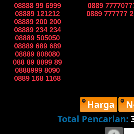
08888 99 6999
0889 7777077
08889 121212
0889 777777 2
08889 200 200
08889 234 234
08889 505050
08889 689 689
08889 808080
088 89 8899 89
0888999 8090
0889 168 1168
Harga
N
Total Pencarian: