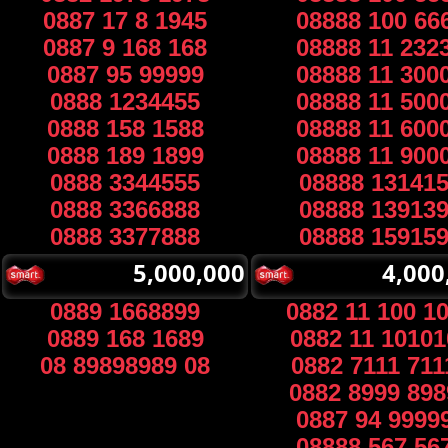
0887 17 8 1945
08888 100 66
0887 9 168 168
08888 11 232
0887 95 99999
08888 11 300
0888 1234455
08888 11 500
0888 158 1588
08888 11 600
0888 189 1899
08888 11 900
0888 3344555
08888 13141
0888 3366888
08888 13913
0888 3377888
08888 15915
5,000,000
4,000
0889 1668899
0882 11 100 1
0889 168 1689
0882 11 10101
08 89898989 08
0882 7111 711
0882 8999 898
0887 94 9999
08888 567 56